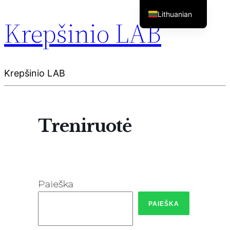
Lithuanian
Krepšinio LAB
English
Krepšinio LAB
Treniruotė
Paieška
PAIEŠKA